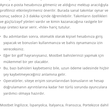
Ayrıca e-posta hesabınıza gitmeniz ve aldığınız mektup aracılığıyla
profilinizi etkinleştirmeniz önerilir. Burada sanal takımlar oynar ve
sonuç sadece 2-3 dakika içinde öğrenilebilir. Takımların özellikleri
ve güçlü/zayıf yönleri vardır ve kimin kazanacağına rastgele bir
sayı üreteci karar verir, «hile» hariç tutulur.
Bu adımlardan sonra, otomatik olarak kişisel hesabınıza giriş
yapacak ve bonusları kullanmanıza ve bahis oynamanıza izin
vereceksiniz.
Eğer bir golf hayranıysanız, Mostbet bahislerinizi yapmak için
mükemmel bir yer olacaktır.
Bu, bazı bahisleri kaybetseniz bile, uzun ödeme iadesinde hiçbir
şey kaybetmeyeceğiniz anlamına gelir.
Operatörler, siteye erişim sorunlarından bonusların ve hesap
doğrulamanın ayrıntılarına kadar her türlü sorunda oyunculara
yardımcı olmaya hazırdır.
Mostbet İngilizce, İspanyolca, İtalyanca, Fransızca, Portekizce dahil