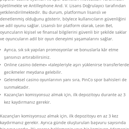
işletilmekte ve Antillephone And. V. Lisans Doğrulayıcı tarafından
yetkilendirilmektedir. Bu durum, platformun lisanslı ve
denetlenmiş olduğunu gösterir, böylece kullanıcıların güvenliğini
ve adil oyunu sağlar. Lisanslı bir platform olarak, Leon Bet,
oyuncuların kişisel ve finansal bilgilerini güvenli bir şekilde saklar
ve oyuncuların adil bir oyun deneyimi yaşamalarını sağlar.
Ayrıca, sık sık yapılan promosyonlar ve bonuslarla kâr etme
şansınızı artırabilirsiniz.
Online casino ödeme» «talepleriyle aşırı yüklenirse transferlerde
gecikmeler meydana gelebilir.
Geleneksel casino oyunlarının yanı sıra, PinCo spor bahisleri de
sunmaktadır.
Kazançları komisyonsuz almak için, ilk depozitoyu durante az 3
kez kaydırmanız gerekir.
Kazançları komisyonsuz almak için, ilk depozitoyu en az 3 kez
kaydırmanız gerekir. Ayrıca günde oluşturulan başvuru sayısında