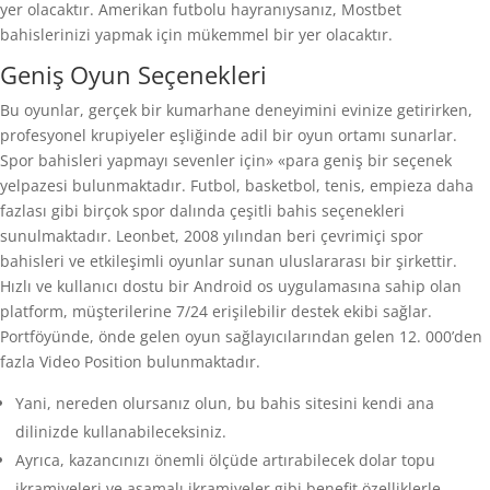
yer olacaktır. Amerikan futbolu hayranıysanız, Mostbet
bahislerinizi yapmak için mükemmel bir yer olacaktır.
Geniş Oyun Seçenekleri
Bu oyunlar, gerçek bir kumarhane deneyimini evinize getirirken,
profesyonel krupiyeler eşliğinde adil bir oyun ortamı sunarlar.
Spor bahisleri yapmayı sevenler için» «para geniş bir seçenek
yelpazesi bulunmaktadır. Futbol, basketbol, tenis, empieza daha
fazlası gibi birçok spor dalında çeşitli bahis seçenekleri
sunulmaktadır. Leonbet, 2008 yılından beri çevrimiçi spor
bahisleri ve etkileşimli oyunlar sunan uluslararası bir şirkettir.
Hızlı ve kullanıcı dostu bir Android os uygulamasına sahip olan
platform, müşterilerine 7/24 erişilebilir destek ekibi sağlar.
Portföyünde, önde gelen oyun sağlayıcılarından gelen 12. 000’den
fazla Video Position bulunmaktadır.
Yani, nereden olursanız olun, bu bahis sitesini kendi ana
dilinizde kullanabileceksiniz.
Ayrıca, kazancınızı önemli ölçüde artırabilecek dolar topu
ikramiyeleri ve aşamalı ikramiyeler gibi benefit özelliklerle