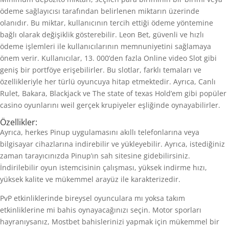
ödeme sağlayıcısı tarafından belirlenen miktarın üzerinde
olanıdır. Bu miktar, kullanıcının tercih ettiği ödeme yöntemine
bağlı olarak değişiklik gösterebilir. Leon Bet, güvenli ve hızlı
ödeme işlemleri ile kullanıcılarının memnuniyetini sağlamaya
önem verir. Kullanıcılar, 13. 000’den fazla Online video Slot gibi
geniş bir portföye erişebilirler. Bu slotlar, farklı temaları ve
özellikleriyle her türlü oyuncuya hitap etmektedir. Ayrıca, Canlı
Rulet, Bakara, Blackjack ve The state of texas Hold’em gibi popüler
casino oyunlarını weil gerçek krupiyeler eşliğinde oynayabilirler.
Özellikler:
Ayrıca, herkes Pinup uygulamasını akıllı telefonlarına veya
bilgisayar cihazlarına indirebilir ve yükleyebilir. Ayrıca, istediğiniz
zaman tarayıcınızda Pinup’ın sah sitesine gidebilirsiniz.
İndirilebilir oyun istemcisinin çalışması, yüksek indirme hızı,
yüksek kalite ve mükemmel arayüz ile karakterizedir.
PvP etkinliklerinde bireysel oyunculara mı yoksa takım
etkinliklerine mi bahis oynayacağınızı seçin. Motor sporları
hayranıysanız, Mostbet bahislerinizi yapmak için mükemmel bir