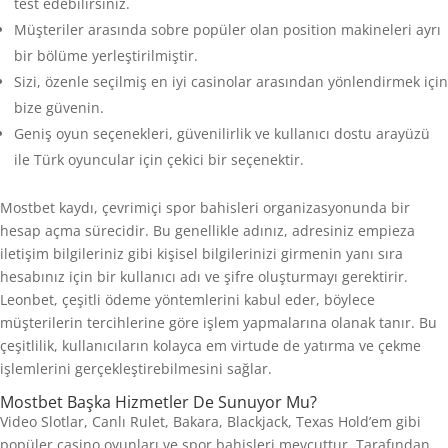
test edebilirsiniz.
Müşteriler arasında sobre popüler olan position makineleri ayrı
bir bölüme yerleştirilmiştir.
Sizi, özenle seçilmiş en iyi casinolar arasından yönlendirmek için
bize güvenin.
Geniş oyun seçenekleri, güvenilirlik ve kullanıcı dostu arayüzü
ile Türk oyuncular için çekici bir seçenektir.
Mostbet kaydı, çevrimiçi spor bahisleri organizasyonunda bir
hesap açma sürecidir. Bu genellikle adınız, adresiniz empieza
iletişim bilgileriniz gibi kişisel bilgilerinizi girmenin yanı sıra
hesabınız için bir kullanıcı adı ve şifre oluşturmayı gerektirir.
Leonbet, çeşitli ödeme yöntemlerini kabul eder, böylece
müşterilerin tercihlerine göre işlem yapmalarına olanak tanır. Bu
çeşitlilik, kullanıcıların kolayca em virtude de yatırma ve çekme
işlemlerini gerçekleştirebilmesini sağlar.
Mostbet Başka Hizmetler De Sunuyor Mu?
Video Slotlar, Canlı Rulet, Bakara, Blackjack, Texas Hold’em gibi
popüler casino oyunları ve spor bahisleri mevcuttur. Tarafından