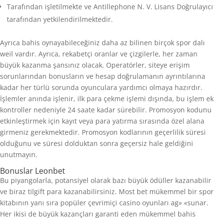
Tarafından işletilmekte ve Antillephone N. V. Lisans Doğrulayıcı
tarafından yetkilendirilmektedir.
Ayrıca bahis oynayabileceğiniz daha az bilinen birçok spor dalı
weil vardır. Ayrıca, rekabetçi oranlar ve çizgilerle, her zaman
büyük kazanma şansınız olacak. Operatörler, siteye erişim
sorunlarından bonusların ve hesap doğrulamanın ayrıntılarına
kadar her türlü sorunda oyunculara yardımcı olmaya hazırdır.
İşlemler anında işlenir, ilk para çekme işlemi dışında, bu işlem ek
kontroller nedeniyle 24 saate kadar sürebilir. Promosyon kodunu
etkinleştirmek için kayıt veya para yatırma sırasında özel alana
girmeniz gerekmektedir. Promosyon kodlarının geçerlilik süresi
olduğunu ve süresi dolduktan sonra geçersiz hale geldiğini
unutmayın.
Bonuslar Leonbet
Bu piyangolarla, potansiyel olarak bazı büyük ödüller kazanabilir
ve biraz tilgift para kazanabilirsiniz. Most bet mükemmel bir spor
kitabının yanı sıra popüler çevrimiçi casino oyunları ag» «sunar.
Her ikisi de büyük kazançları garanti eden mükemmel bahis