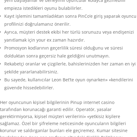
yeni başlayanlar ve deneyimli oyuncular kolayca gezinebilir
empieza istedikleri oyunu bulabilirler.
Kayıt işlemini tamamladıktan sonra PinCo’e giriş yaparak oyuncu
profilinizi doğrulamanız önerilir.
Ayrıca, müşteri destek ekibi her türlü sorunuzu veya endişenizi
yanıtlamak için your ex zaman hazırdır.
Promosyon kodlarının geçerlilik süresi olduğunu ve süresi
dolduktan sonra geçersiz hale geldiğini unutmayın.
Rekabetçi oranlar ve çizgilerle, bahislerinizden her zaman en iyi
şekilde yararlanabilirsiniz.
Bu sayede, kullanıcılar Leon Bet’te oyun oynarken» «kendilerini
güvende hissedebilirler.
Her oyuncunun kişisel bilgilerinin Pinup internet casino
tarafından korunacağı garanti edilir. Operatör, yasalar
gerektirmiyorsa, kişisel müşteri verilerini» «yetkisiz kişilere
sağlamaz. Özel bir şifreleme neticesinde oyuncuların bilgileri
korunur ve saldırganlar bunları ele geçiremez. Kumar sitesine