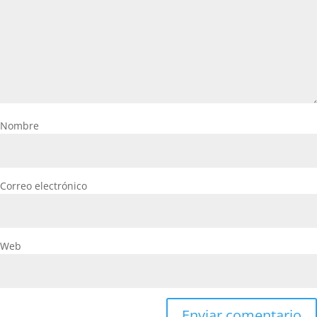
Nombre
Correo electrónico
Web