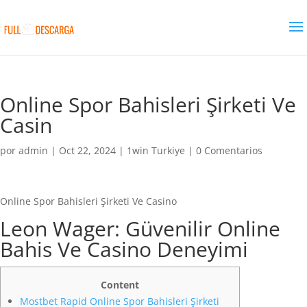
Online Spor Bahisleri Şirketi Ve
Casin
por
admin
|
Oct 22, 2024
|
1win Turkiye
|
0 Comentarios
Online Spor Bahisleri Şirketi Ve Casino
Leon Wager: Güvenilir Online
Bahis Ve Casino Deneyimi
Content
Mostbet Rapid Online Spor Bahisleri Şirketi