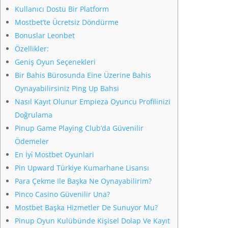
Kullanıcı Dostu Bir Platform
Mostbet’te Ücretsiz Döndürme
Bonuslar Leonbet
Özellikler:
Geniş Oyun Seçenekleri
Bir Bahis Bürosunda Eine Üzerine Bahis
Oynayabilirsiniz Ping Up Bahsi
Nasıl Kayıt Olunur Empieza Oyuncu Profilinizi
Doğrulama
Pinup Game Playing Club’da Güvenilir
Ödemeler
En İyi̇ Mostbet Oyunlari
Pin Upward Türkiye Kumarhane Lisansı
Para Çekme Ile Başka Ne Oynayabilirim?
Pinco Casino Güvenilir Una?
Mostbet Başka Hizmetler De Sunuyor Mu?
Pinup Oyun Kulübünde Kişisel Dolap Ve Kayıt