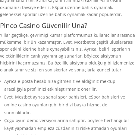
kaydolmadan önce ana sayfanın altındaki Gizlilik Politikasını
okumanızı tavsiye ederiz. ESpor üzerine bahis oynamak,
geleneksel sporlar üzerine bahis oynamak kadar popülerdir.
Pinco Casino Güvenilir Una?
Yıllar geçtikçe, çevrimiçi kumar platformumuz kullanıcılar arasında
mükemmel bir ün kazanmıştır. Evet, Mostbet’te çeşitli uluslararası
spor etkinliklerine bahis oynayabilirsiniz. Ayrıca, belirli sporların
ve etkinliklerin canlı yayınını ag sunarlar, böylece aksiyonun
hiçbirini kaçırmazsınız. Bu özellik, aksiyonu olduğu gibi izlemenize
olanak tanır ve sizi en son skorlar ve sonuçlarla güncel tutar.
Ayrıca e-posta hesabınıza gitmeniz ve aldığınız mektup
aracılığıyla profilinizi etkinleştirmeniz önerilir.
Evet, Mostbet ayrıca sanal spor bahisleri, eSpor bahisleri ve
online casino oyunları gibi bir dizi başka hizmet de
sunmaktadır.
Çoğu oyun demo versiyonlarına sahiptir, böylece herhangi bir
kayıt yapmadan empieza cüzdanınızı riske atmadan oyunları