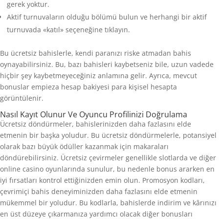
gerek yoktur.
Aktif turnuvaların olduğu bölümü bulun ve herhangi bir aktif
turnuvada «katıl» seçeneğine tıklayın.
Bu ücretsiz bahislerle, kendi paranızı riske atmadan bahis
oynayabilirsiniz. Bu, bazı bahisleri kaybetseniz bile, uzun vadede
hiçbir şey kaybetmeyeceğiniz anlamına gelir. Ayrıca, mevcut
bonuslar empieza hesap bakiyesi para kişisel hesapta
görüntülenir.
Nasıl Kayıt Olunur Ve Oyuncu Profilinizi Doğrulama
Ücretsiz döndürmeler, bahislerinizden daha fazlasını elde
etmenin bir başka yoludur. Bu ücretsiz döndürmelerle, potansiyel
olarak bazı büyük ödüller kazanmak için makaraları
döndürebilirsiniz. Ücretsiz çevirmeler genellikle slotlarda ve diğer
online casino oyunlarında sunulur, bu nedenle bonus ararken en
iyi fırsatları kontrol ettiğinizden emin olun. Promosyon kodları,
çevrimiçi bahis deneyiminizden daha fazlasını elde etmenin
mükemmel bir yoludur. Bu kodlarla, bahislerde indirim ve kârınızı
en üst düzeye çıkarmanıza yardımcı olacak diğer bonusları