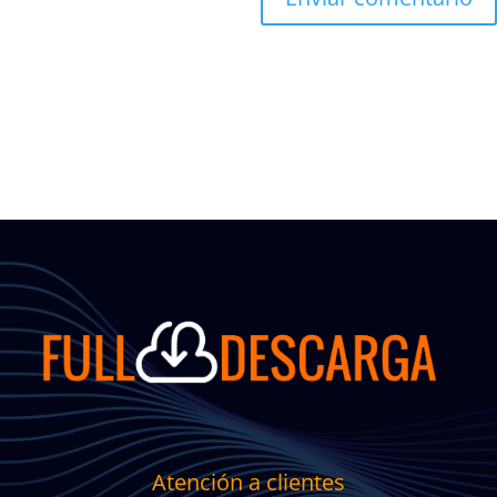
Atención a clientes