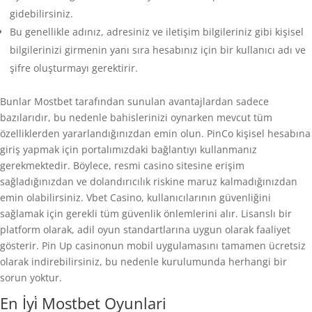
gidebilirsiniz.
Bu genellikle adınız, adresiniz ve iletişim bilgileriniz gibi kişisel
bilgilerinizi girmenin yanı sıra hesabınız için bir kullanıcı adı ve
şifre oluşturmayı gerektirir.
Bunlar Mostbet tarafından sunulan avantajlardan sadece
bazılarıdır, bu nedenle bahislerinizi oynarken mevcut tüm
özelliklerden yararlandığınızdan emin olun. PinCo kişisel hesabına
giriş yapmak için portalımızdaki bağlantıyı kullanmanız
gerekmektedir. Böylece, resmi casino sitesine erişim
sağladığınızdan ve dolandırıcılık riskine maruz kalmadığınızdan
emin olabilirsiniz. Vbet Casino, kullanıcılarının güvenliğini
sağlamak için gerekli tüm güvenlik önlemlerini alır. Lisanslı bir
platform olarak, adil oyun standartlarına uygun olarak faaliyet
gösterir. Pin Up casinonun mobil uygulamasını tamamen ücretsiz
olarak indirebilirsiniz, bu nedenle kurulumunda herhangi bir
sorun yoktur.
En İyi̇ Mostbet Oyunlari