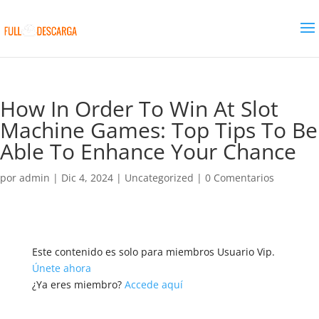
How In Order To Win At Slot
Machine Games: Top Tips To Be
Able To Enhance Your Chance
por
admin
|
Dic 4, 2024
|
Uncategorized
|
0 Comentarios
Este contenido es solo para miembros Usuario Vip.
Únete ahora
¿Ya eres miembro?
Accede aquí