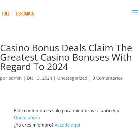
Casino Bonus Deals Claim The
Greatest Casino Bonuses With
Regard To 2024
por
admin
|
Dic 13, 2024
|
Uncategorized
|
0 Comentarios
Este contenido es solo para miembros Usuario Vip.
Únete ahora
¿Ya eres miembro?
Accede aquí