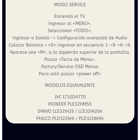
MODO SERVICE
Encienda el TV.
Ingresar al «MENU».
Seleccionar «TODO».
Ingresar a Sonido -> Configuración avanzada de Audio
Colocar Balance = «0»; ingresar en secuencia 1->9->6->9.
Aparece una «M», a la izquierda superior de la pantalla.
Pulsar «Tecla de Menu».
Factory/Service OSD Menus
Para salir pulsar «power off»
MODELOS EQUIVALENTE
JVC LT32DA770
PIONEER PLE32HMS5
SANYO LCE32IH26 / LCE32IH26X
PHILCO PLD3226HI / PLD3226HIX