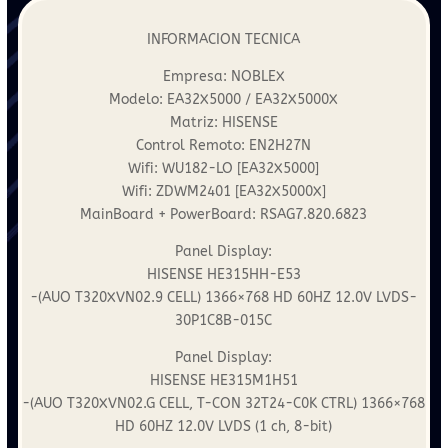
INFORMACION TECNICA
Empresa: NOBLEX
Modelo: EA32X5000 / EA32X5000X
Matriz: HISENSE
Control Remoto: EN2H27N
Wifi: WU182-LO [EA32X5000]
Wifi: ZDWM2401 [EA32X5000X]
MainBoard + PowerBoard: RSAG7.820.6823
Panel Display:
HISENSE HE315HH-E53
-(AUO T320XVN02.9 CELL) 1366×768 HD 60HZ 12.0V LVDS-
30P1C8B-015C
Panel Display:
HISENSE HE315M1H51
-(AUO T320XVN02.G CELL, T-CON 32T24-C0K CTRL) 1366×768
HD 60HZ 12.0V LVDS (1 ch, 8-bit)