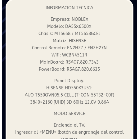
INFORMACION TECNICA
Empresa: NOBLEX
Modelo: DA55X6500X
Chasis: MT5658 / MT5658GCEJ
Matriz: HISENSE
Control Remoto: EN2H27 / EN2H27N
Wifi: WCBN4511R
MainBoard: RSAG7.820.7343
PowerBoard: RSAG7.820.6635
Panel Display:
HISENSE HD550K3U51:
AUO T550QVN05.5 CELL (T-CON 55T32-C0F)
3840×2160 [UHD] 3D 60Hz 12.0V 0.86A
MODO SERVICE
Encienda el TV.
Ingresar al «MENU» (botón de engranaje del control