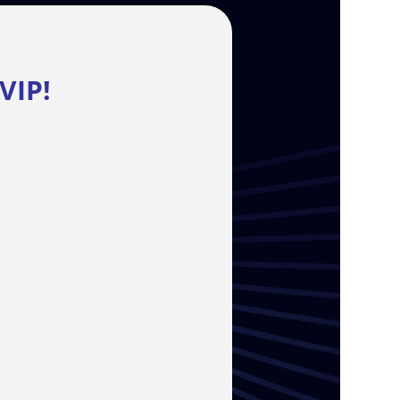
 VIP
!