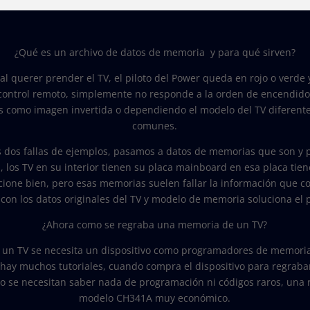
¿Qué es un archivo de datos de memoria y para qué sirven?
al querer prender el TV, el piloto del Power queda en rojo o verde
control remoto, simplemente no responde a la orden de encendido
s como imagen invertida o dependiendo el modelo del TV diferentes
comunes.
s dos fallas de ejemplos, pasamos a datos de memorias que son y p
 los TV en su interior tienen su placa mainboard en esa placa t
cione bien, pero esas memorias suelen fallar la información que co
on los datos originales del TV y modelo de memoria soluciona el 
¿Ahora como se regraba una memoria de un TV?
un TV se necesita un dispositivo como programadores de memorias
 hay muchos tutoriales, cuando compra el dispositivo para regrab
o se necesitan saber nada de programación ni códigos raros, una
modelo CH341A muy económico.