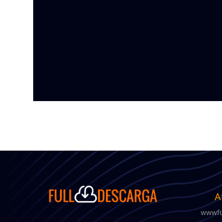
A
wwwfu