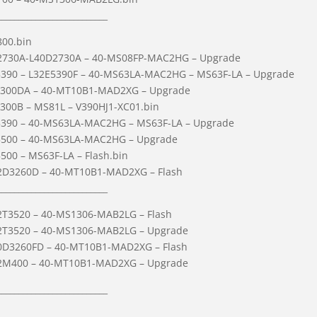
__________________________
800.bin
D2730A-L40D2730A – 40-MS08FP-MAC2HG – Upgrade
5390 – L32E5390F – 40-MS63LA-MAC2HG – MS63F-LA – Upgrade
F3300DA – 40-MT10B1-MAD2XG – Upgrade
300B – MS81L – V390HJ1-XC01.bin
5390 – 40-MS63LA-MAC2HG – MS63F-LA – Upgrade
E5500 – 40-MS63LA-MAC2HG – Upgrade
500 – MS63F-LA – Flash.bin
32D3260D – 40-MT10B1-MAD2XG – Flash
__________________________
2T3520 – 40-MS1306-MAB2LG – Flash
32T3520 – 40-MS1306-MAB2LG – Upgrade
0D3260FD – 40-MT10B1-MAD2XG – Flash
42M400 – 40-MT10B1-MAD2XG – Upgrade
__________________________