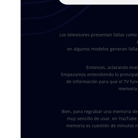
Los televisores presentan fallas como 
en algunos modelos generan falla
Entonces, aclarando esa
Empezamos entendiendo lo principal,
de información para que el TV fun
memoria c
Bien, para regrabar una memoria de 
muy sencillo de usar, en YouTube
memoria es cuestión de minutos n