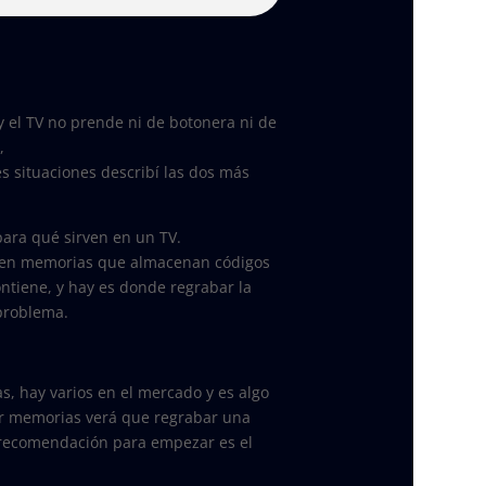
 y el TV no prende ni de botonera ni de
,
 situaciones describí las dos más
ara qué sirven en un TV.
ienen memorias que almacenan códigos
ntiene, y hay es donde regrabar la
problema.
, hay varios en el mercado y es algo
ar memorias verá que regrabar una
 recomendación para empezar es el