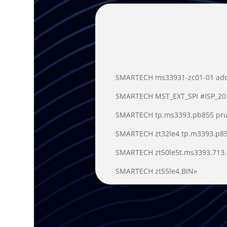
Di
SMARTECH ms33931-zc01-01 ado
SMARTECH MST_EXT_SPI #ISP_20
SMARTECH tp.ms3393.pb855 pru
SMARTECH zt32le4 tp.m3393.p85
SMARTECH zt50le5t.ms3393.713.
SMARTECH zt55le4.BIN»