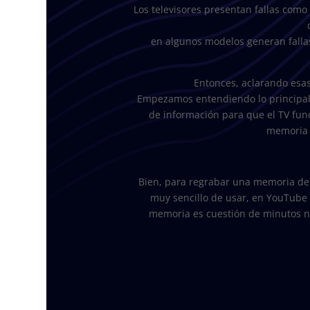
Los televisores presentan fallas como 
en algunos modelos generan falla
Entonces, aclarando esa
Empezamos entendiendo lo principal,
de información para que el TV fun
memoria c
Bien, para regrabar una memoria de 
muy sencillo de usar, en YouTube
memoria es cuestión de minutos n