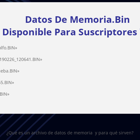
Datos De Memoria.Bin
sponible Para
Suscriptores
lfo.BIN»
190226_120641.BIN»
eba.BIN»
5.BIN»
BIN»
¿Qué es un archivo de datos de memoria y para qué sirven?