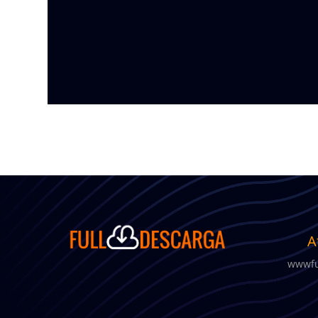
A
wwwfu
w