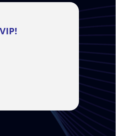
 VIP
!