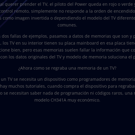
al querer prender el TV, el piloto del Power queda en rojo o verde
control remoto, simplemente no responde a la orden de encendido
s como imagen invertida o dependiendo el modelo del TV diferentes
comunes.
s dos fallas de ejemplos, pasamos a datos de memorias que son y p
 los TV en su interior tienen su placa mainboard en esa placa t
cione bien, pero esas memorias suelen fallar la información que co
on los datos originales del TV y modelo de memoria soluciona el 
¿Ahora como se regraba una memoria de un TV?
un TV se necesita un dispositivo como programadores de memorias
 hay muchos tutoriales, cuando compra el dispositivo para regrab
o se necesitan saber nada de programación ni códigos raros, una
modelo CH341A muy económico.