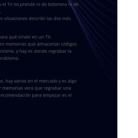
 y el TV no prende ni de botonera ni de
,
 situaciones describí las dos más
ara qué sirven en un TV.
ienen memorias que almacenan códigos
ntiene, y hay es donde regrabar la
problema.
, hay varios en el mercado y es algo
ar memorias verá que regrabar una
 recomendación para empezar es el