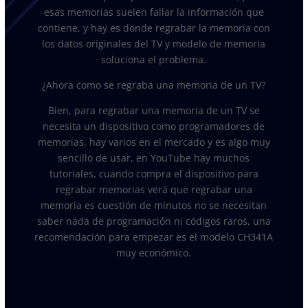
esas memorias suelen fallar la información que
contiene, y hay es donde regrabar la memoria con
los datos originales del TV y modelo de memoria
soluciona el problema.
¿Ahora como se regraba una memoria de un TV?
Bien, para regrabar una memoria de un TV se
necesita un dispositivo como programadores de
memorias, hay varios en el mercado y es algo muy
sencillo de usar, en YouTube hay muchos
tutoriales, cuando compra el dispositivo para
regrabar memorias verá que regrabar una
memoria es cuestión de minutos no se necesitan
saber nada de programación ni códigos raros, una
recomendación para empezar es el modelo CH341A
muy económico.