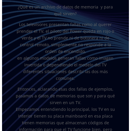
¿Qué es un archivo de datos de memoria y para
qué sirven?
Los televisores presentan fallas como al querer
prender el TV, el piloto del Power queda en rojo o
verde y el TV no prende ni de botonera ni de
control remoto, simplemente no responde a la
orden de encendido,
en algunos modelos generan fallas como imagen
invertida o dependiendo el modelo del TV
diferentes situaciones describí las dos más
comunes.
Entonces, aclarando esas dos fallas de ejemplos,
pasamos a datos de memorias que son y para qué
sirven en un TV.
Empezamos entendiendo lo principal, los TV en su
interior tienen su placa mainboard en esa placa
tienen memorias que almacenan códigos de
información para que el TV funcione bien, pero