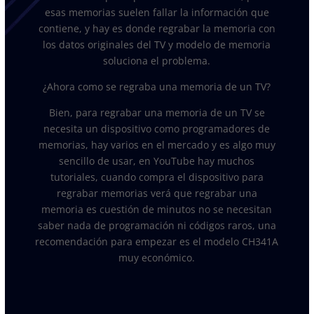
esas memorias suelen fallar la información que
contiene, y hay es donde regrabar la memoria con
los datos originales del TV y modelo de memoria
soluciona el problema.
¿Ahora como se regraba una memoria de un TV?
Bien, para regrabar una memoria de un TV se
necesita un dispositivo como programadores de
memorias, hay varios en el mercado y es algo muy
sencillo de usar, en YouTube hay muchos
tutoriales, cuando compra el dispositivo para
regrabar memorias verá que regrabar una
memoria es cuestión de minutos no se necesitan
saber nada de programación ni códigos raros, una
recomendación para empezar es el modelo CH341A
muy económico.