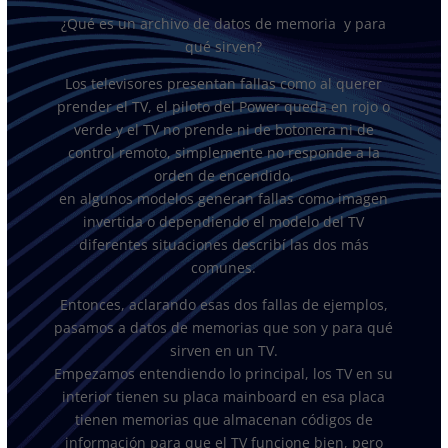
¿Qué es un archivo de datos de memoria y para
qué sirven?
Los televisores presentan fallas como al querer
prender el TV, el piloto del Power queda en rojo o
verde y el TV no prende ni de botonera ni de
control remoto, simplemente no responde a la
orden de encendido,
en algunos modelos generan fallas como imagen
invertida o dependiendo el modelo del TV
diferentes situaciones describí las dos más
comunes.
Entonces, aclarando esas dos fallas de ejemplos,
pasamos a datos de memorias que son y para qué
sirven en un TV.
Empezamos entendiendo lo principal, los TV en su
interior tienen su placa mainboard en esa placa
tienen memorias que almacenan códigos de
información para que el TV funcione bien, pero