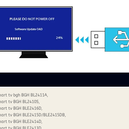
mart tv bgh BGH BL2411A,
mart tv BGH BL2410S,
mart tv BGH BLE2416D,
mart tv BGH BLE2415D/BLE2415DB,
mart tv BGH BLE2414D,
mart tv BGH BLE2413D,